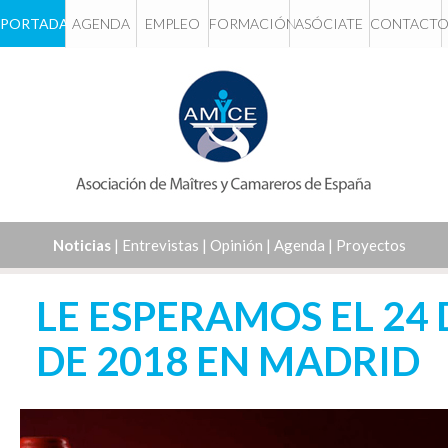
PORTADA
AGENDA
EMPLEO
FORMACIÓN
ASÓCIATE
CONTACT
Noticias
|
Entrevistas
|
Opinión
|
Agenda
|
Proyectos
LE ESPERAMOS EL 24
DE 2018 EN MADRID